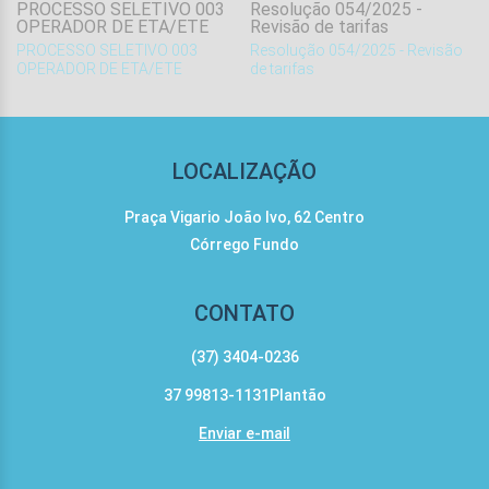
PROCESSO SELETIVO 003
Resolução 054/2025 -
OPERADOR DE ETA/ETE
Revisão de tarifas
.
PROCESSO SELETIVO 003
Resolução 054/2025 - Revisão
OPERADOR DE ETA/ETE
de tarifas
LOCALIZAÇÃO
Praça Vigario João Ivo, 62 Centro
Córrego Fundo
CONTATO
(37) 3404-0236
37 99813-1131Plantão
Enviar e-mail