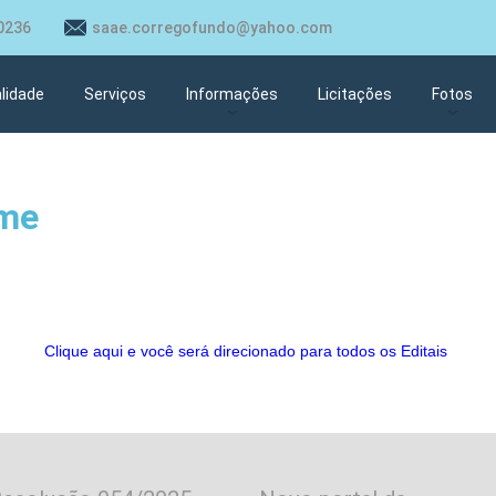
0236
saae.corregofundo@yahoo.com
lidade
Serviços
Informações
Licitações
Fotos
Estação Elevatória Esgoto
Estação 
ome
Rede de Esgoto e Ramais de
Perfuraç
Água
Barracão
Perfuração Poço Artesiano
Rua do C
Almoxarifado
Clique aqui e você será direcionado para todos os Editais
Obras