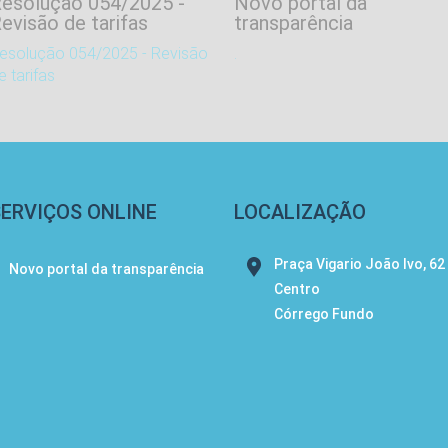
esolução 054/2025 -
Novo portal da
evisão de tarifas
transparência
esolução 054/2025 - Revisão
.
e tarifas
SERVIÇOS ONLINE
LOCALIZAÇÃO
Praça Vigario João Ivo, 62
Novo portal da transparência
Centro
Córrego Fundo