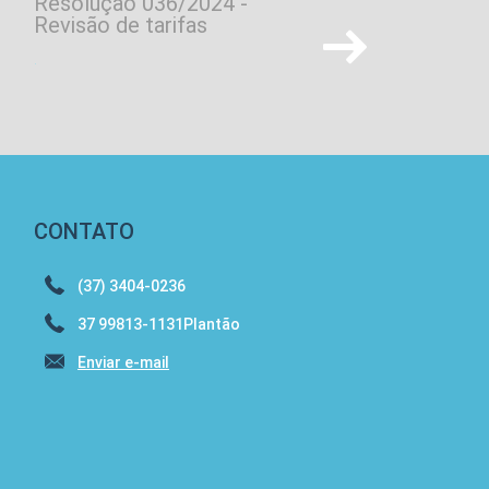
Resolução 036/2024 -
Processo seletivo
Revisão de tarifas
Gabarito Definitivo Pedr
.
CONTATO
(37) 3404-0236
37 99813-1131Plantão
Enviar e-mail