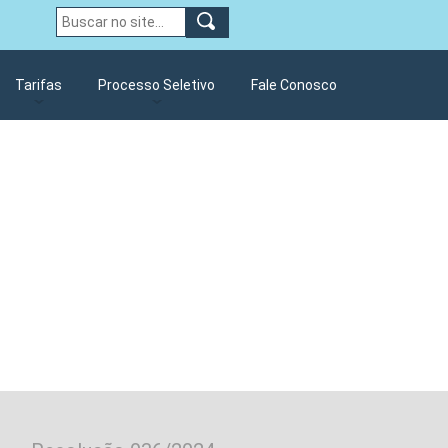
Tarifas
Processo Seletivo
Fale Conosco
Elevatória Esgoto
Resolução Reajuste Tarifário
Processo seletivo ETA/ETE
2022
ão Poço Artesiano
Processo Seletivo Simplificado
Tarifas
 do Almoxarifado
Processo Seletivo ETE
002/2025
hibas
Processo seletivo 003/2025
Processo seletivo 2026
Titulo