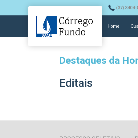
(37) 3404-
Home
Qua
Destaques da H
Editais