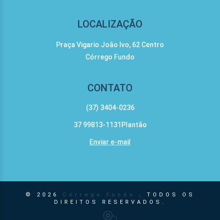
LOCALIZAÇÃO
Praça Vigario João Ivo, 62 Centro
Córrego Fundo
CONTATO
(37) 3404-0236
37 99813-1131Plantão
Enviar e-mail
© 2026
Córrego Fundo
. TODOS OS
DIREITOS RESERVADOS.